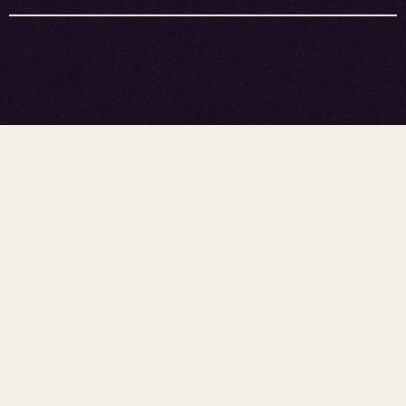
UNTERSTÜTZEN SIE UNSERE
FORSCHUNG
WERDEN SIE
PROBAND:IN!
Wie funktioniert eigentlich das Zusammenspiel zwischen