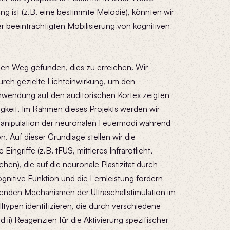
ng ist (z.B. eine bestimmte Melodie), könnten wir
 beeinträchtigten Mobilisierung von kognitiven
inen Weg gefunden, dies zu erreichen. Wir
rch gezielte Lichteinwirkung, um den
wendung auf den auditorischen Kortex zeigten
igkeit. Im Rahmen dieses Projekts werden wir
Manipulation der neuronalen Feuermodi während
. Auf dieser Grundlage stellen wir die
ingriffe (z.B. tFUS, mittleres Infrarotlicht,
en), die auf die neuronale Plastizität durch
gnitive Funktion und die Lernleistung fördern
enden Mechanismen der Ultraschallstimulation im
ltypen identifizieren, die durch verschiedene
d ii) Reagenzien für die Aktivierung spezifischer