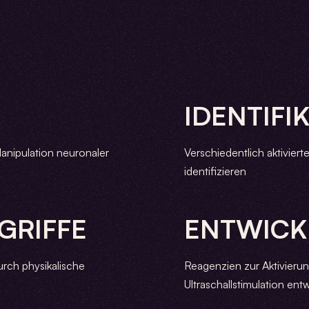
IDENTIFI
anipulation neuronaler
Verschiedentlich aktivier
identifizieren
GRIFFE
ENTWICK
urch physikalische
Reagenzien zur Aktivierun
Ultraschallstimulation ent