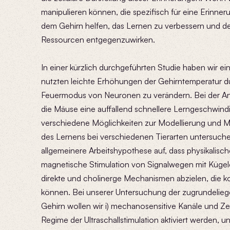
manipulieren können, die spezifisch für eine Erinneru
dem Gehirn helfen, das Lernen zu verbessern und der
Ressourcen entgegenzuwirken.
In einer kürzlich durchgeführten Studie haben wir e
nutzten leichte Erhöhungen der Gehirntemperatur du
Feuermodus von Neuronen zu verändern. Bei der An
die Mäuse eine auffallend schnellere Lerngeschwind
verschiedene Möglichkeiten zur Modellierung und 
des Lernens bei verschiedenen Tierarten untersuchen
allgemeinere Arbeitshypothese auf, dass physikalische E
magnetische Stimulation von Signalwegen mit Kügelch
direkte und cholinerge Mechanismen abzielen, die ko
können. Bei unserer Untersuchung der zugrundelieg
Gehirn wollen wir i) mechanosensitive Kanäle und Zel
Regime der Ultraschallstimulation aktiviert werden, un