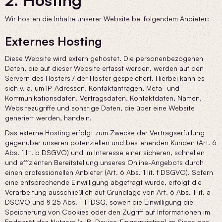
2. Hosting
Wir hosten die Inhalte unserer Website bei folgendem Anbieter:
Externes Hosting
Diese Website wird extern gehostet. Die personenbezogenen
Daten, die auf dieser Website erfasst werden, werden auf den
Servern des Hosters / der Hoster gespeichert. Hierbei kann es
sich v. a. um IP-Adressen, Kontaktanfragen, Meta- und
Kommunikationsdaten, Vertragsdaten, Kontaktdaten, Namen,
Websitezugriffe und sonstige Daten, die über eine Website
generiert werden, handeln.
Das externe Hosting erfolgt zum Zwecke der Vertragserfüllung
gegenüber unseren potenziellen und bestehenden Kunden (Art. 6
Abs. 1 lit. b DSGVO) und im Interesse einer sicheren, schnellen
und effizienten Bereitstellung unseres Online-Angebots durch
einen professionellen Anbieter (Art. 6 Abs. 1 lit. f DSGVO). Sofern
eine entsprechende Einwilligung abgefragt wurde, erfolgt die
Verarbeitung ausschließlich auf Grundlage von Art. 6 Abs. 1 lit. a
DSGVO und § 25 Abs. 1 TTDSG, soweit die Einwilligung die
Speicherung von Cookies oder den Zugriff auf Informationen im
Endgerät des Nutzers (z. B. Device-Fingerprinting) im Sinne des