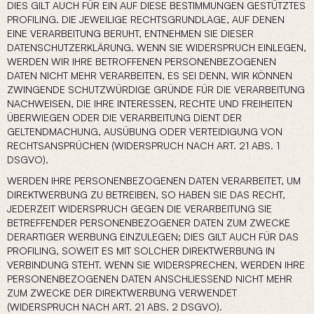
DIES GILT AUCH FÜR EIN AUF DIESE BESTIMMUNGEN GESTÜTZTES
PROFILING. DIE JEWEILIGE RECHTSGRUNDLAGE, AUF DENEN
EINE VERARBEITUNG BERUHT, ENTNEHMEN SIE DIESER
DATENSCHUTZERKLÄRUNG. WENN SIE WIDERSPRUCH EINLEGEN,
WERDEN WIR IHRE BETROFFENEN PERSONENBEZOGENEN
DATEN NICHT MEHR VERARBEITEN, ES SEI DENN, WIR KÖNNEN
ZWINGENDE SCHUTZWÜRDIGE GRÜNDE FÜR DIE VERARBEITUNG
NACHWEISEN, DIE IHRE INTERESSEN, RECHTE UND FREIHEITEN
ÜBERWIEGEN ODER DIE VERARBEITUNG DIENT DER
GELTENDMACHUNG, AUSÜBUNG ODER VERTEIDIGUNG VON
RECHTSANSPRÜCHEN (WIDERSPRUCH NACH ART. 21 ABS. 1
DSGVO).
WERDEN IHRE PERSONENBEZOGENEN DATEN VERARBEITET, UM
DIREKTWERBUNG ZU BETREIBEN, SO HABEN SIE DAS RECHT,
JEDERZEIT WIDERSPRUCH GEGEN DIE VERARBEITUNG SIE
BETREFFENDER PERSONENBEZOGENER DATEN ZUM ZWECKE
DERARTIGER WERBUNG EINZULEGEN; DIES GILT AUCH FÜR DAS
PROFILING, SOWEIT ES MIT SOLCHER DIREKTWERBUNG IN
VERBINDUNG STEHT. WENN SIE WIDERSPRECHEN, WERDEN IHRE
PERSONENBEZOGENEN DATEN ANSCHLIESSEND NICHT MEHR
ZUM ZWECKE DER DIREKTWERBUNG VERWENDET
(WIDERSPRUCH NACH ART. 21 ABS. 2 DSGVO).