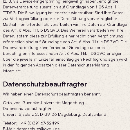
(z. B. via Device-Fingerprinting) eingewilligt haben, erfolgt die
Datenverarbeitung zusätzlich auf Grundlage von § 25 Abs. 1
TTDSG. Die Einwilligung ist jederzeit widerrufbar. Sind Ihre Daten
zur Vertragserfüllung oder zur Durchführung vorvertraglicher
Maßnahmen erforderlich, verarbeiten wir Ihre Daten auf Grundlage
des Art. 6 Abs. 1 lit. b DSGVO. Des Weiteren verarbeiten wir Ihre
Daten, sofern diese zur Erfüllung einer rechtlichen Verpflichtung
erforderlich sind auf Grundlage von Art. 6 Abs. 1 lit. c DSGVO. Die
Datenverarbeitung kann ferner auf Grundlage unseres
berechtigten Interesses nach Art. 6 Abs. 1 lit. f DSGVO erfolgen.
Über die jeweils im Einzelfall einschlägigen Rechtsgrundlagen wird
in den folgenden Absätzen dieser Datenschutzerklärung
informiert.
Datenschutz­beauftragter
Wir haben einen Datenschutzbeauftragten benannt.
Otto-von-Guericke-Universität Magdeburg
Datenschutzbeauftragte/r
Universitätsplatz 2, D-39106 Magdeburg, Deutschland
Telefon: +49 (0)391 67-52499
E-Mail: datenschutz@ovgu.de